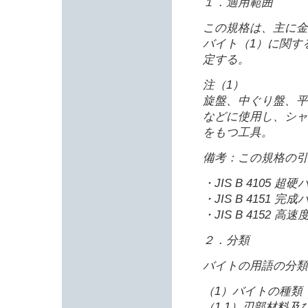
１．適用範囲
この規格は、主に金
バイト（1）に関す
定する。
注（1）
旋盤、中ぐり盤、平
などに使用し、シャ
をもつ工具。
備考：この規格の引
・JIS B 4105 超
・JIS B 4151 完
・JIS B 4152 
２．分類
バイトの用語の分類
（1）バイトの種類
（1.1）刃部材料