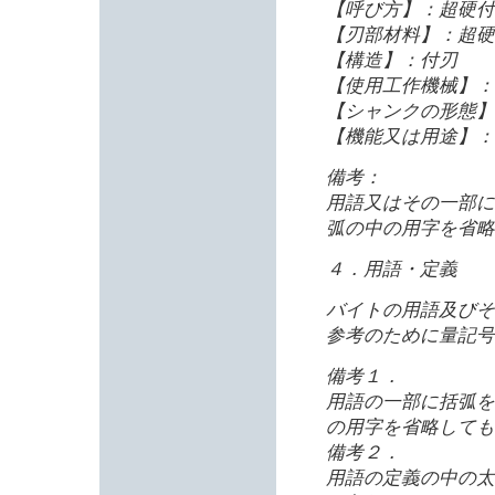
【呼び方】：超硬付
【刃部材料】：超硬
【構造】：付刃
【使用工作機械】：
【シャンクの形態】
【機能又は用途】：
備考：
用語又はその一部に
弧の中の用字を省略
４．用語・定義
バイトの用語及びそ
参考のために量記号
備考１．
用語の一部に括弧を
の用字を省略しても
備考２．
用語の定義の中の太