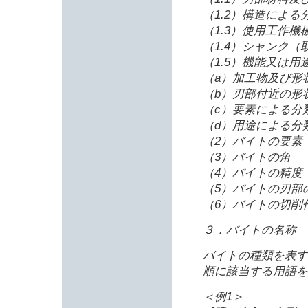
（1.2）構造による
（1.3）使用工作機
（1.4）シャンク
（1.5）機能又は用
（a）加工物及び形
（b）刃部付近の形
（c）要素による分
（d）用途による分
（2）バイトの要素
（3）バイトの角
（4）バイトの精度
（5）バイトの刃部
（6）バイトの切削
３．バイトの名称
バイトの種類を表す
順に該当する用語を
＜例1＞