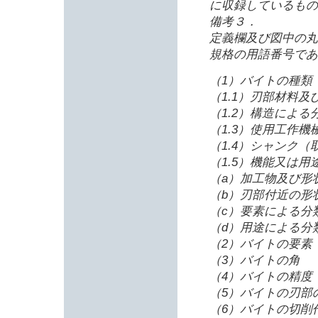
に収録しているもの
備考３．
定義欄及び図中の丸
規格の用語番号であ
（1）バイトの種類
（1.1）刃部材料
（1.2）構造による
（1.3）使用工作機
（1.4）シャンク
（1.5）機能又は用
（a）加工物及び形
（b）刃部付近の形
（c）要素による分
（d）用途による分
（2）バイトの要素
（3）バイトの角
（4）バイトの精度
（5）バイトの刃部
（6）バイトの切削