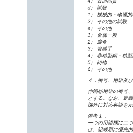
4） 表面品質
d） 試験
1） 機械的・物理
2） その他の試験
e） その他
1） 金属一般
2） 腐食
3） 管継手
4） 非精製銅・精製
5） 鋳物
6） その他
４．番号、用語及び
伸銅品用語の番号、
とする。なお、定義
欄外に対応英語を示
備考１．
一つの用語欄に二つ
は、記載順に優先的