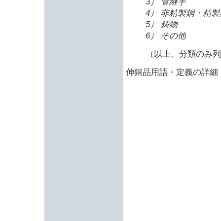
3） 管継手
4） 非精製銅・精製
5） 鋳物
6） その他
（以上、分類のみ列
伸銅品用語・定義の詳細