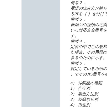
備考２．
用語の読み方が紛ら
み方を（ ）を付け
備考３．
伸銅品の種類の定義
いる対応合金番号を
す。
備考４．
定義の中でこの規格
た場合、その用語の
参考のために示す。
備考５．
規定している用語の
）でそのJIS番号
a） 伸銅品の種類
1） 合金別
2） 製造方法別
3） 製品形状別
4） 用途別