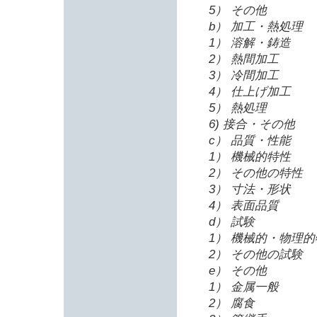
5） その他
b） 加工・熱処理
1） 溶解・鋳造
2） 熱間加工
3） 冷間加工
4） 仕上げ加工
5） 熱処理
6) 接合・その他
c） 品質・性能
1） 機械的特性
2） その他の特性
3） 寸法・形状
4） 表面品質
d） 試験
1） 機械的・物理
2） その他の試験
e） その他
1） 金属一般
2） 腐食