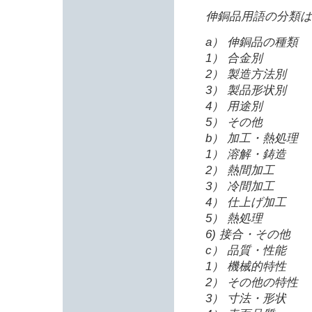
伸銅品用語の分類は
a） 伸銅品の種類
1） 合金別
2） 製造方法別
3） 製品形状別
4） 用途別
5） その他
b） 加工・熱処理
1） 溶解・鋳造
2） 熱間加工
3） 冷間加工
4） 仕上げ加工
5） 熱処理
6) 接合・その他
c） 品質・性能
1） 機械的特性
2） その他の特性
3） 寸法・形状