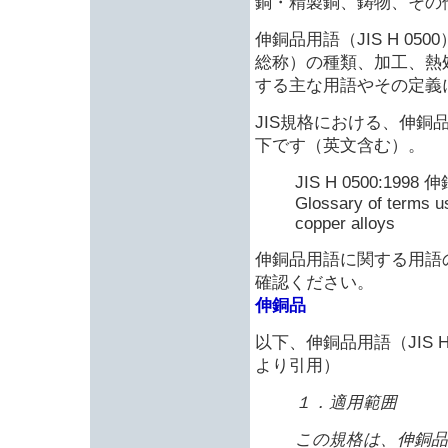
銅・精製銅、鋳物、その
伸銅品用語（JIS H 0
総称）の種類、加工、熱
する主な用語やその定義
JIS規格における、伸銅品用
下です（英文含む）。
JIS H 0500:1998
Glossary of terms u
copper alloys
伸銅品用語に関する用語
確認ください。
伸銅品
以下、伸銅品用語（JIS H
より引用）
１．適用範囲
この規格は、伸銅品