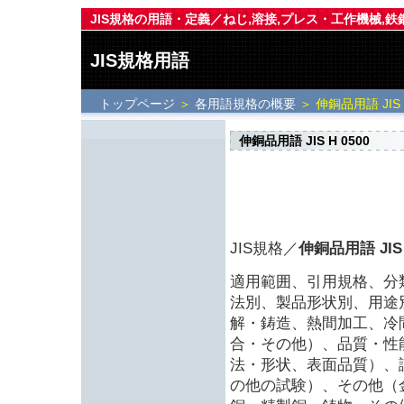
JIS規格の用語・定義／ねじ,溶接,プレス・工作機械,鉄鋼,
JIS規格用語
トップページ
＞
各用語規格の概要
＞ 伸銅品用語 JIS H
伸銅品用語 JIS H 0500
JIS規格／
伸銅品用語 JIS 
適用範囲、引用規格、分
法別、製品形状別、用途
解・鋳造、熱間加工、冷
合・その他）、品質・性
法・形状、表面品質）、
の他の試験）、その他（